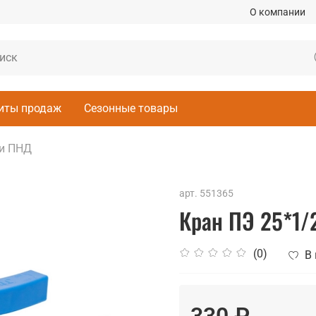
О компании
иты продаж
Сезонные товары
ги ПНД
арт.
551365
Кран ПЭ 25*1/
(0)
В
330 ₽