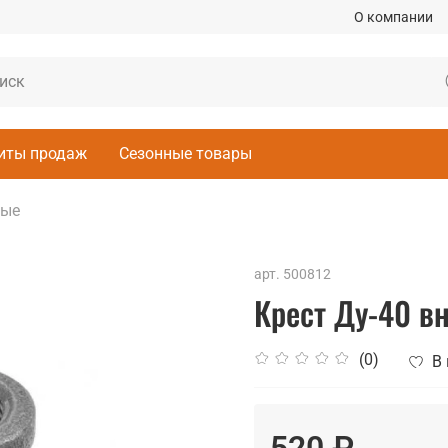
О компании
иты продаж
Сезонные товары
ные
арт.
500812
Крест Ду-40 в
(0)
В
520 ₽