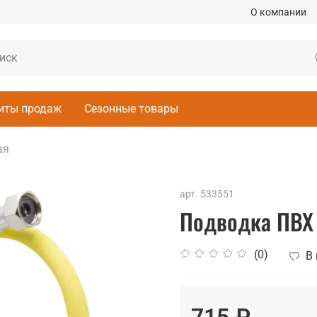
О компании
иты продаж
Сезонные товары
ая
арт.
533551
Подводка ПВХ д
(0)
В
715 ₽