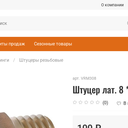
О компании
иты продаж
Сезонные товары
инги
Штуцеры резьбовые
арт.
VRM308
Штуцер лат. 8 *
(0)
В
100 ₽