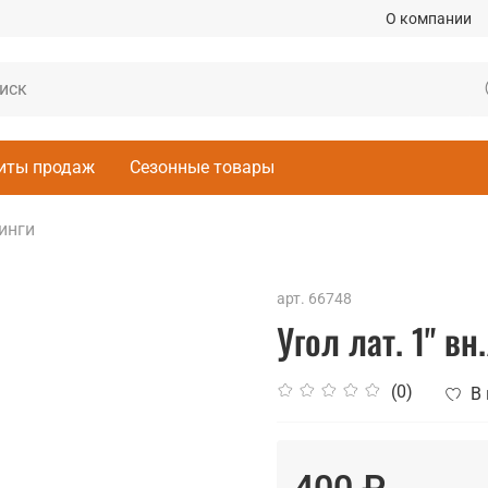
О компании
иты продаж
Сезонные товары
инги
арт.
66748
Угол лат. 1" вн
(0)
В
400 ₽